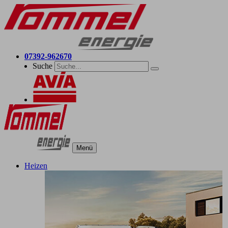
07392-962670
Suche
Menü
Heizen