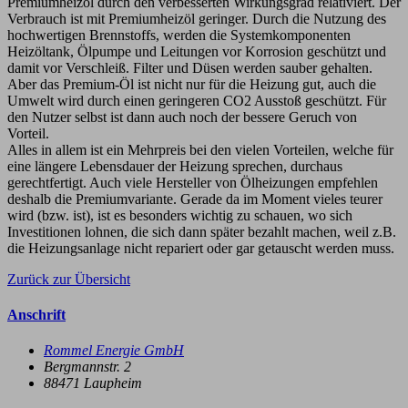
Premiumheizöl durch den verbesserten Wirkungsgrad relativiert. Der
Verbrauch ist mit Premiumheizöl geringer. Durch die Nutzung des
hochwertigen Brennstoffs, werden die Systemkomponenten
Heizöltank, Ölpumpe und Leitungen vor Korrosion geschützt und
damit vor Verschleiß. Filter und Düsen werden sauber gehalten.
Aber das Premium-Öl ist nicht nur für die Heizung gut, auch die
Umwelt wird durch einen geringeren CO2 Ausstoß geschützt. Für
den Nutzer selbst ist dann auch noch der bessere Geruch von
Vorteil.
Alles in allem ist ein Mehrpreis bei den vielen Vorteilen, welche für
eine längere Lebensdauer der Heizung sprechen, durchaus
gerechtfertigt. Auch viele Hersteller von Ölheizungen empfehlen
deshalb die Premiumvariante. Gerade da im Moment vieles teurer
wird (bzw. ist), ist es besonders wichtig zu schauen, wo sich
Investitionen lohnen, die sich dann später bezahlt machen, weil z.B.
die Heizungsanlage nicht repariert oder gar getauscht werden muss.
Zurück zur Übersicht
Anschrift
Rommel Energie GmbH
Bergmannstr. 2
88471
Laupheim