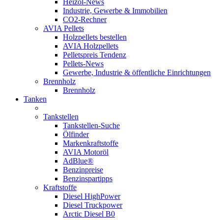
Heizöl-News
Industrie, Gewerbe & Immobilien
CO2-Rechner
AVIA Pellets
Holzpellets bestellen
AVIA Holzpellets
Pelletspreis Tendenz
Pellets-News
Gewerbe, Industrie & öffentliche Einrichtungen
Brennholz
Brennholz
Tanken
Tankstellen
Tankstellen-Suche
Ölfinder
Markenkraftstoffe
AVIA Motoröl
AdBlue®
Benzinpreise
Benzinspartipps
Kraftstoffe
Diesel HighPower
Diesel Truckpower
Arctic Diesel B0