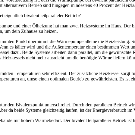
ent alternativem Betrieb sind hingegen mindestens 40 Prozent der He
 eigentlich bivalent teilparalleler Betrieb?
umpe und einer Ölheizung hat man zwei Heizsysteme im Haus. Der bival
, um dein Zuhause zu heizen.
timmten Punkt übernimmt die Wärmepumpe alleine die Heizleistung. Sie i
Wenn es kälter wird und die Außentemperatur einen bestimmten Wert unt
kessel dazu. Beide Systeme arbeiten dann parallel, um die gewünsch
s Heizkessels nicht mehr ausreicht um die benötigte Wärme liefern kön
ilden Temperaturen sehr effizient. Der zusätzliche Heizkessel sorgt f
eraturen an, umso einen optimalen Betrieb zu gewährleisten. Es ist ei
ur den Bivalenzpunkt unterschreitet. Durch den parallelen Betrieb wird 
 da beide Systeme gleichzeitig laufen, ist der Energieverbrauch im Ve
 Gebäude mit hohem Wärmebedarf. Der bivalent teilparalleler Betrieb ist