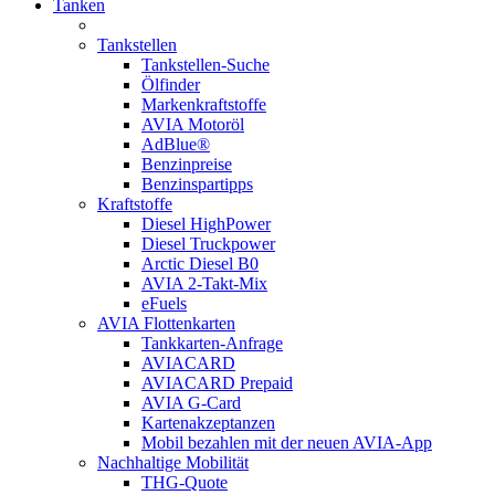
Tanken
Tankstellen
Tankstellen-Suche
Ölfinder
Markenkraftstoffe
AVIA Motoröl
AdBlue®
Benzinpreise
Benzinspartipps
Kraftstoffe
Diesel HighPower
Diesel Truckpower
Arctic Diesel B0
AVIA 2-Takt-Mix
eFuels
AVIA Flottenkarten
Tankkarten-Anfrage
AVIACARD
AVIACARD Prepaid
AVIA G-Card
Kartenakzeptanzen
Mobil bezahlen mit der neuen AVIA-App
Nachhaltige Mobilität
THG-Quote