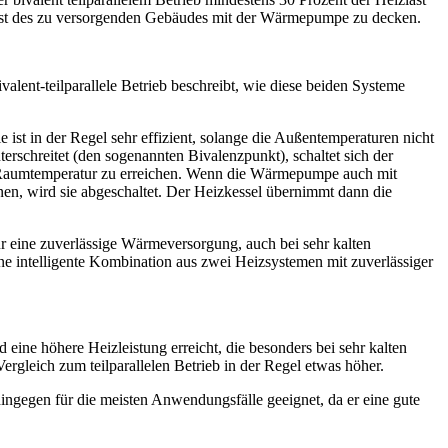
izlast des zu versorgenden Gebäudes mit der Wärmepumpe zu decken.
ent-teilparallele Betrieb beschreibt, wie diese beiden Systeme
st in der Regel sehr effizient, solange die Außentemperaturen nicht
erschreitet (den sogenannten Bivalenzpunkt), schaltet sich der
te Raumtemperatur zu erreichen. Wenn die Wärmepumpe auch mit
nen, wird sie abgeschaltet. Der Heizkessel übernimmt dann die
ür eine zuverlässige Wärmeversorgung, auch bei sehr kalten
ne intelligente Kombination aus zwei Heizsystemen mit zuverlässiger
eine höhere Heizleistung erreicht, die besonders bei sehr kalten
rgleich zum teilparallelen Betrieb in der Regel etwas höher.
 hingegen für die meisten Anwendungsfälle geeignet, da er eine gute